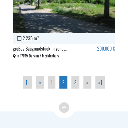
2.235 m²
großes Baugrundstück in zent ...
200.000 €
in 17159 Dargun / Mecklenburg
[«
«
1
2
3
»
»]