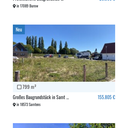
in 17089 Burow
Neu
799 m²
Großes Baugrundstück in Samt ...
155.805 €
in 18573 Samtens