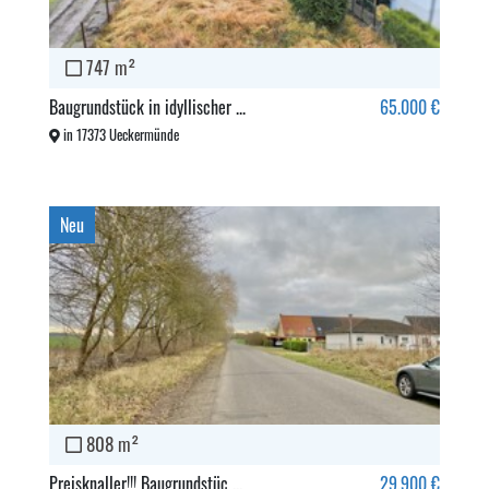
747 m²
Baugrundstück in idyllischer ...
65.000 €
in 17373 Ueckermünde
Neu
808 m²
Preisknaller!!! Baugrundstüc ...
29.900 €