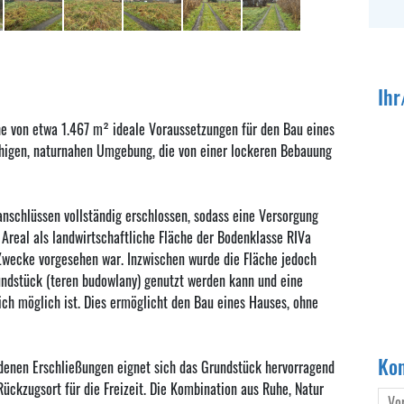
Land
Ihr
Grun
he von etwa 1.467 m² ideale Voraussetzungen für den Bau eines
uhigen, naturnahen Umgebung, die von einer lockeren Bebauung
Kauf
nschlüssen vollständig erschlossen, sodass eine Versorgung
 Areal als landwirtschaftliche Fläche der Bodenklasse RIVa
Auße
he Zwecke vorgesehen war. Inzwischen wurde die Fläche jedoch
undstück (teren budowlany) genutzt werden kann und eine
ch möglich ist. Dies ermöglicht den Bau eines Hauses, ohne
Wäh
Kon
ndenen Erschließungen eignet sich das Grundstück hervorragend
ückzugsort für die Freizeit. Die Kombination aus Ruhe, Natur