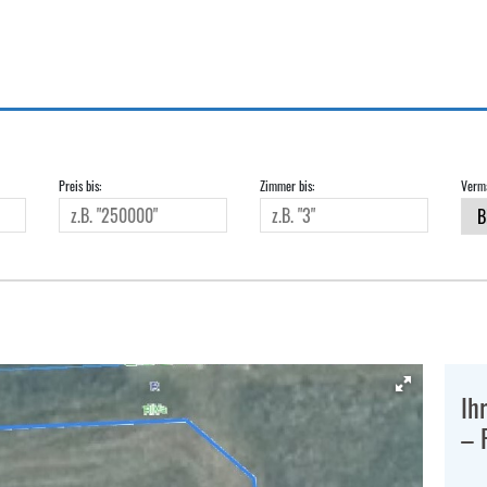
Preis bis:
Zimmer bis:
Verma
Ih
– P