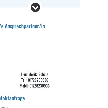
Karnocice
Polen (Rep.)
/e Ansprechpartner/in
dstücksgröße
1.467 m²
preis
84.900 €
n-Provision
7,14 % inkl. MwSt
Herr Moritz Schulz
Tel.:
01728230936
rung
Mobil:
01728230936
€
taktanfrage