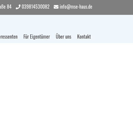
aße 84
039814530082
info@mse-haus.de
eressenten
Für Eigentümer
Über uns
Kontakt