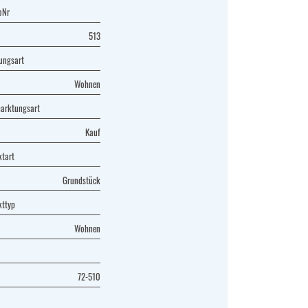
oNr
513
ungsart
Wohnen
arktungsart
Kauf
ktart
Grundstück
kttyp
Wohnen
72-510