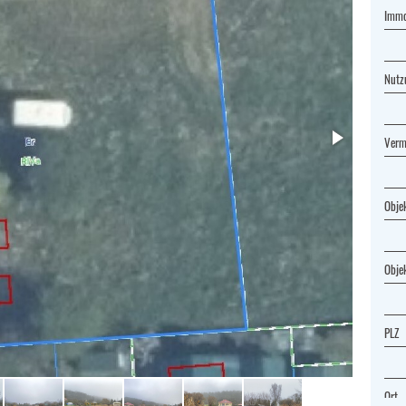
Imm
Nutz
Verm
Obje
Obje
PLZ
Ort