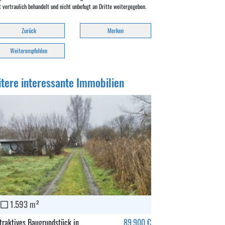
t vertraulich behandelt und nicht unbefugt an Dritte weitergegeben.
Zurück
Merken
Weiterempfehlen
tere interessante Immobilien
1.593 m²
traktives Baugrundstück in ...
89.900 €