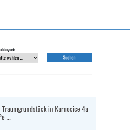
rktungsart:
r Traumgrundstück in Karnocice 4a
e ...